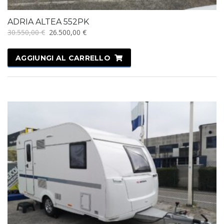
ADRIA ALTEA 552PK
Il
Il
30.550,00
€
26.500,00
€
prezzo
prezzo
originale
attuale
AGGIUNGI AL CARRELLO
era:
è:
30.550,00 €.
26.500,00 €.
IN OFFERTA!