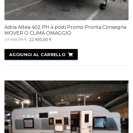
Adria Altea 402 PH 4 posti Promo Pronta Consegna
MOVER O CLIMA OMAGGIO
Il
Il
27.300,00
€
22.900,00
€
prezzo
prezzo
originale
attuale
AGGIUNGI AL CARRELLO
era:
è:
27.300,00 €.
22.900,00 €.
IN OFFERTA!