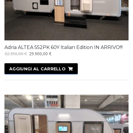
Adria ALTEA 552PK 60Y Italian Edition IN ARRIVO!!!
Il
Il
32.350,00
€
29.900,00
€
prezzo
prezzo
originale
attuale
AGGIUNGI AL CARRELLO
era:
è:
32.350,00 €.
29.900,00 €.
IN OFFERTA!