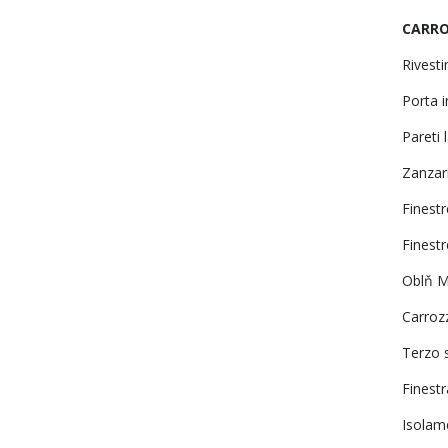
CARRO
Rivest
Porta 
Pareti 
Zanzari
Finestr
Finestr
Oblň M
Carrozz
Terzo 
Finestr
Isolam