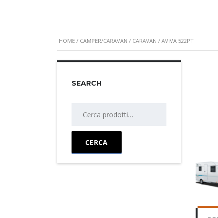
HOME
/
CAMPER/CARAVAN
/
CARAVAN
/ AVIVA 522PT
SEARCH
Cerca:
CERCA