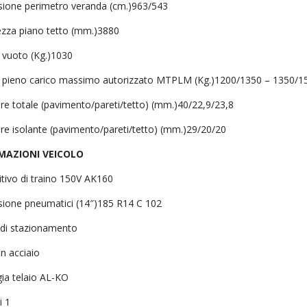
ione perimetro veranda (cm.)963/543
zza piano tetto (mm.)3880
 vuoto (Kg.)1030
 pieno carico massimo autorizzato MTPLM (Kg.)1200/1350 – 1350/15
re totale (pavimento/pareti/tetto) (mm.)40/22,9/23,8
re isolante (pavimento/pareti/tetto) (mm.)29/20/20
MAZIONI VEICOLO
itivo di traino 150V AK160
ione pneumatici (14″)185 R14 C 102
i di stazionamento
in acciaio
gia telaio AL-KO
i 1