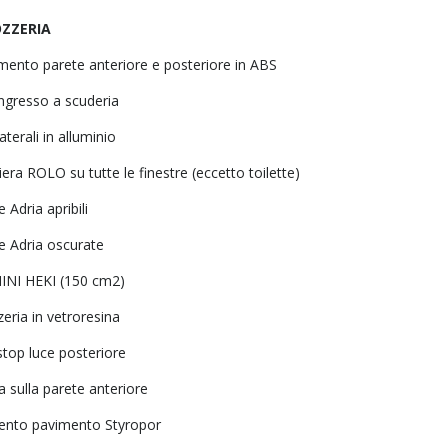
ZZERIA
imento parete anteriore e posteriore in ABS
ingresso a scuderia
laterali in alluminio
era ROLO su tutte le finestre (eccetto toilette)
e Adria apribili
e Adria oscurate
INI HEKI (150 cm2)
eria in vetroresina
stop luce posteriore
a sulla parete anteriore
ento pavimento Styropor