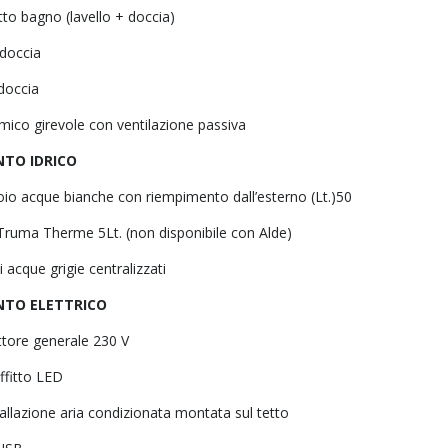
to bagno (lavello + doccia)
doccia
doccia
mico girevole con ventilazione passiva
NTO IDRICO
oio acque bianche con riempimento dall’esterno (Lt.)50
 Truma Therme 5Lt. (non disponibile con Alde)
i acque grigie centralizzati
NTO ELETTRICO
ttore generale 230 V
ffitto LED
allazione aria condizionata montata sul tetto