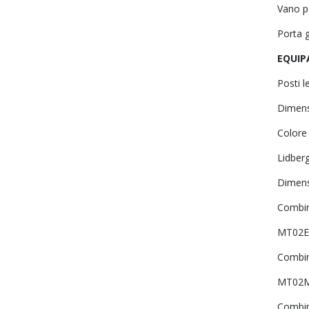
Vano p
Porta g
EQUIP
Posti l
Dimensi
Colore
Lidberg
Dimensi
Combin
MT02E
Combin
MT02M
Combin