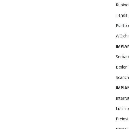
Rubinet
Tenda 
Piatto 
WC chi
IMPIA
Serbat
Boiler
Scarich
IMPIA
Interru
Luci so
Preinst