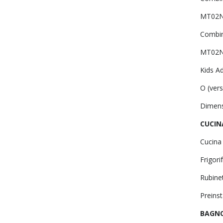
MT02N
Combin
MT02N
Kids A
O (ver
Dimens
CUCIN
Cucina 
Frigori
Rubine
Preins
BAGN