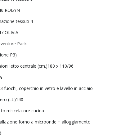
6 ROBYN
azione tessuti 4
7 OLIVIA
dventure Pack
sione P3)
ioni letto centrale (cm.)180 x 110/96
A
3 fuochi, coperchio in vetro e lavello in acciaio
fero (Lt.)140
tto miscelatore cucina
tallazione forno a microonde + alloggiamento
O