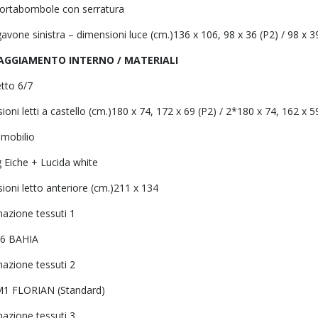
ortabombole con serratura
avone sinistra – dimensioni luce (cm.)136 x 106, 98 x 36 (P2) / 98 x 3
AGGIAMENTO INTERNO / MATERIALI
etto 6/7
oni letti a castello (cm.)180 x 74, 172 x 69 (P2) / 2*180 x 74, 162 x 5
 mobilio
 Eiche + Lucida white
oni letto anteriore (cm.)211 x 134
azione tessuti 1
6 BAHIA
azione tessuti 2
1 FLORIAN (Standard)
azione tessuti 3