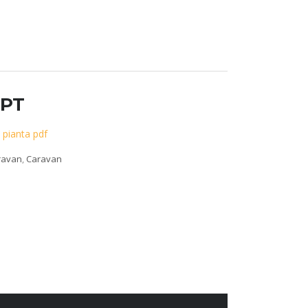
2PT
a
pianta pdf
ravan
,
Caravan