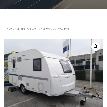
HOME
/
CAMPER/CARAVAN
/
CARAVAN
/ ALTEA 402PH