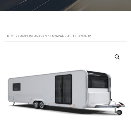
HOME
/
CAMPER/CARAVAN
/
CARAVAN
/ ASTELLA 904HP