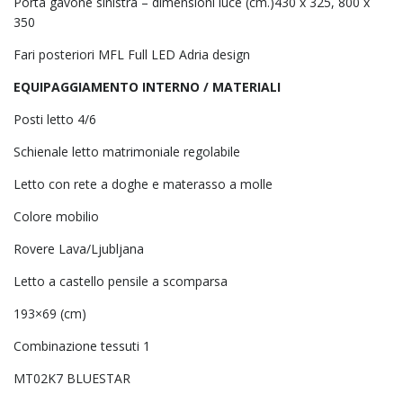
Porta gavone sinistra – dimensioni luce (cm.)430 x 325, 800 x
350
Fari posteriori MFL Full LED Adria design
EQUIPAGGIAMENTO INTERNO / MATERIALI
Posti letto 4/6
Schienale letto matrimoniale regolabile
Letto con rete a doghe e materasso a molle
Colore mobilio
Rovere Lava/Ljubljana
Letto a castello pensile a scomparsa
193×69 (cm)
Combinazione tessuti 1
MT02K7 BLUESTAR