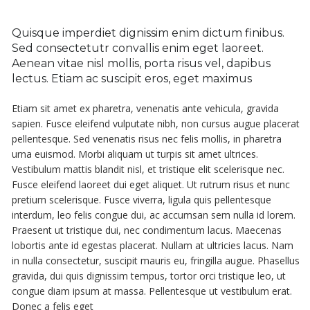
Quisque imperdiet dignissim enim dictum finibus.
Sed consectetutr convallis enim eget laoreet.
Aenean vitae nisl mollis, porta risus vel, dapibus
lectus. Etiam ac suscipit eros, eget maximus
Etiam sit amet ex pharetra, venenatis ante vehicula, gravida
sapien. Fusce eleifend vulputate nibh, non cursus augue placerat
pellentesque. Sed venenatis risus nec felis mollis, in pharetra
urna euismod. Morbi aliquam ut turpis sit amet ultrices.
Vestibulum mattis blandit nisl, et tristique elit scelerisque nec.
Fusce eleifend laoreet dui eget aliquet. Ut rutrum risus et nunc
pretium scelerisque. Fusce viverra, ligula quis pellentesque
interdum, leo felis congue dui, ac accumsan sem nulla id lorem.
Praesent ut tristique dui, nec condimentum lacus. Maecenas
lobortis ante id egestas placerat. Nullam at ultricies lacus. Nam
in nulla consectetur, suscipit mauris eu, fringilla augue. Phasellus
gravida, dui quis dignissim tempus, tortor orci tristique leo, ut
congue diam ipsum at massa. Pellentesque ut vestibulum erat.
Donec a felis eget