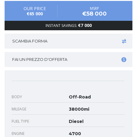
OUR PRICE
MSRP
€58 000
€65 000
€7 000
INSTANT SAVINGS:
SCAMBIA FORMA
FAI UN PREZZO D'OFFERTA
BODY
Off-Road
MILEAGE
38000mi
FUEL TYPE
Diesel
ENGINE
4700