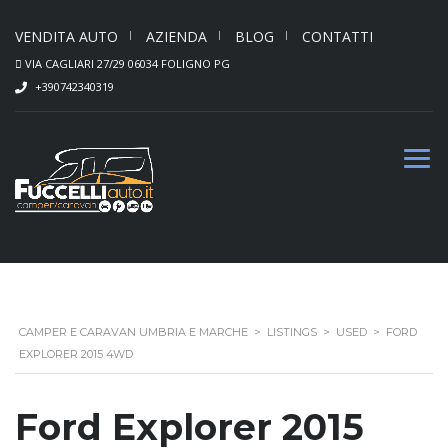
VENDITA AUTO
AZIENDA
BLOG
CONTATTI
VIA CAGLIARI 27/29 06034 FOLIGNO PG
+390742340319
CAMPER E CARAVAN UMBRIA E MARCHE
>
LISTINGS
>
USED
>
FORD
EXPLORER 2015 4WD
Ford Explorer 2015