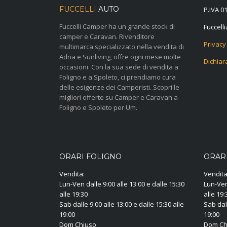
FUCCELLI
AUTO
P.IVA 0
Fuccelli Camper ha un grande stock di
@otuail
camper e Caravan. Rivenditore
Privacy
multimarca specializzato nella vendita di
Adria e Sunliving, offre ogni mese molte
Dichiar
occasioni. Con la sua sede di vendita a
Foligno e a Spoleto, ci prendiamo cura
delle esigenze dei Camperisti. Scopri le
migliori offerte su Camper e Caravan a
Foligno e Spoleto per Um.
ORARI FOLIGNO
ORAR
Vendita:
Vendita
Lun-Ven dalle 9:00 alle 13:00 e dalle 15:30
Lun-Ven 
alle 19:30
alle 19:
Sab dalle 9:00 alle 13:00 e dalle 15:30 alle
Sab dall
19:00
19:00
Dom Chiuso
Dom Ch