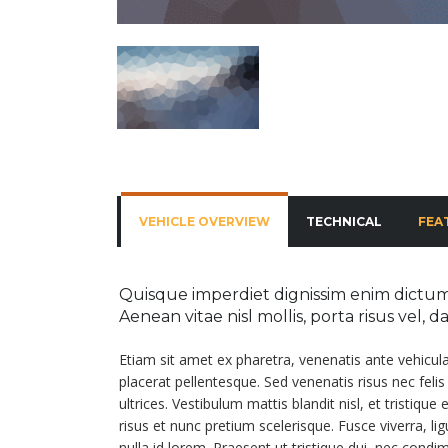
VEHICLE OVERVIEW
TECHNICAL
FEA
Quisque imperdiet dignissim enim dictum 
Aenean vitae nisl mollis, porta risus vel, 
Etiam sit amet ex pharetra, venenatis ante vehicul
placerat pellentesque. Sed venenatis risus nec feli
ultrices. Vestibulum mattis blandit nisl, et tristique
risus et nunc pretium scelerisque. Fusce viverra, l
nulla id lorem. Praesent ut tristique dui, nec cond