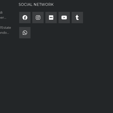
SOCIAL NETWORK
di
er...
l’Estate
ndo...