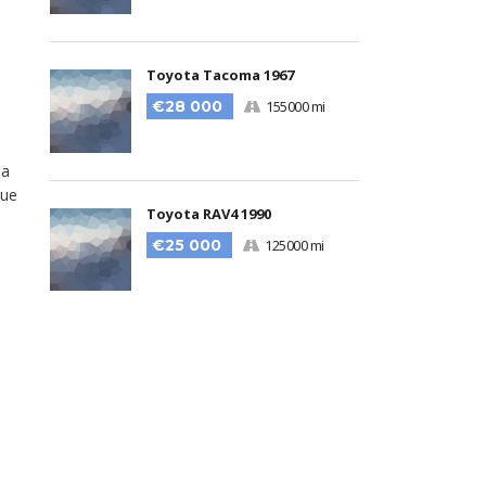
Toyota Tacoma 1967
€28 000
155000 mi
la
que
Toyota RAV4 1990
€25 000
125000 mi