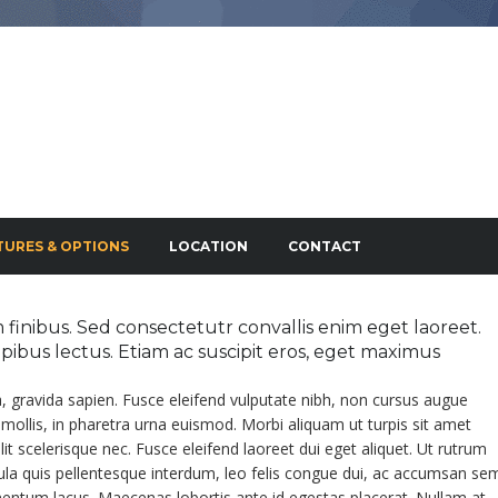
TURES & OPTIONS
LOCATION
CONTACT
finibus. Sed consectetutr convallis enim eget laoreet.
dapibus lectus. Etiam ac suscipit eros, eget maximus
a, gravida sapien. Fusce eleifend vulputate nibh, non cursus augue
s mollis, in pharetra urna euismod. Morbi aliquam ut turpis sit amet
 elit scelerisque nec. Fusce eleifend laoreet dui eget aliquet. Ut rutrum
igula quis pellentesque interdum, leo felis congue dui, ac accumsan se
imentum lacus. Maecenas lobortis ante id egestas placerat. Nullam at