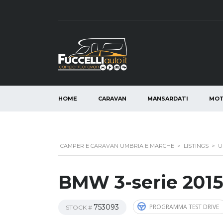
HOME
CARAVAN
MANSARDATI
MO
CAMPER E CARAVAN UMBRIA E MARCHE
>
LISTINGS
>
U
BMW 3-serie 201
753093
PROGRAMMA TEST DRIVE
STOCK #