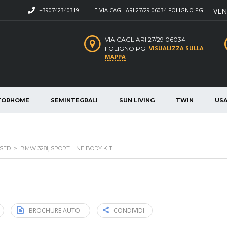
+390742340319
VIA CAGLIARI 27/29 06034 FOLIGNO PG
VEN
VIA CAGLIARI 27/29 06034
VISUALIZZA SULLA
FOLIGNO PG
MAPPA
TORHOME
SEMINTEGRALI
SUN LIVING
TWIN
US
SED
>
BMW 328I, SPORT LINE BODY KIT
5
BROCHURE AUTO
CONDIVIDI