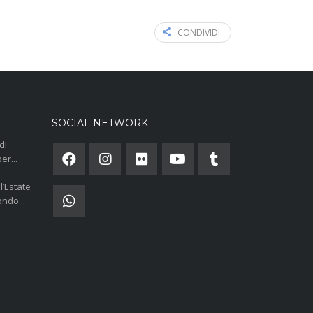
CONDIVIDI
SOCIAL NETWORK
di
er...
l’Estate
ndo...