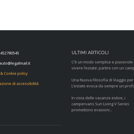
ULTIMI ARTICOLI
1452780545
C’è un modo semplice e piacevole 
leccuF
ti.liamlagel
vivere l’estate: partire con un camp
 & Cookie policy
Una Nuova Filosofia di Viaggio per 
azione di accessibilità
L’estate evoca da sempre un profo
In vista delle vacanze estive, i
campervans Sun Living V Series
promettono evasioni...