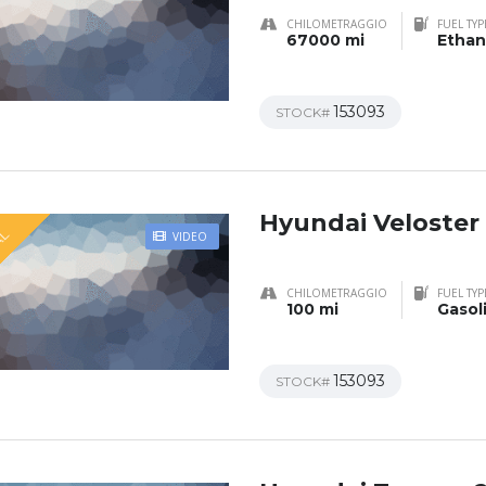
CHILOMETRAGGIO
FUEL TYP
67000 mi
Ethan
153093
STOCK#
Hyundai Veloster
AL
VIDEO
CHILOMETRAGGIO
FUEL TYP
100 mi
Gasol
153093
STOCK#