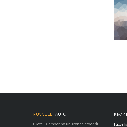
FUCCELLI
AUTO
P.IVA 0
Fuccelli Camper ha un grande stock di
@otuail