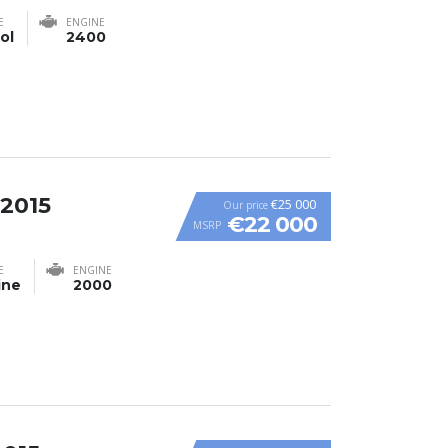
E
ENGINE
ol
2400
 2015
€25 000
Our price
€22 000
MSRP
E
ENGINE
ine
2000