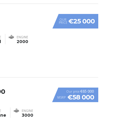
€25 000
OUR
PRICE
E
ENGINE
l
2000
90
€65 000
Our price
€58 000
MSRP
E
ENGINE
ine
3000