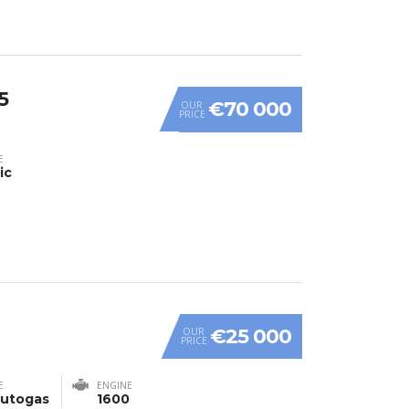
5
€70 000
OUR
PRICE
E
ic
€25 000
OUR
PRICE
E
ENGINE
utogas
1600