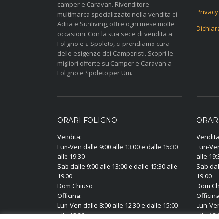
camper e Caravan. Rivenditore
Privacy
multimarca specializzato nella vendita di
Adria e Sunliving, offre ogni mese molte
Dichiar
occasioni. Con la sua sede di vendita a
Foligno e a Spoleto, ci prendiamo cura
delle esigenze dei Camperisti. Scopri le
migliori offerte su Camper e Caravan a
Foligno e Spoleto per Um.
ORARI FOLIGNO
ORAR
Vendita:
Vendita
Lun-Ven dalle 9:00 alle 13:00 e dalle 15:30
Lun-Ven 
alle 19:30
alle 19:
Sab dalle 9:00 alle 13:00 e dalle 15:30 alle
Sab dall
19:00
19:00
Dom Chiuso
Dom Ch
Officina:
Officina
Lun-Ven dalle 8:00 alle 12:30 e dalle 15:00
Lun-Ven 
alle 18:30
alle 18: