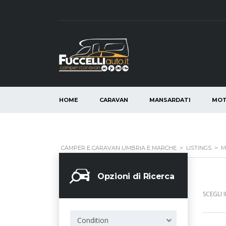
HOME
CARAVAN
MANSARDATI
MO
CAMPER E CARAVAN UMBRIA E MARCHE
>
LISTINGS
>
M
Opzioni di Ricerca
SCEGLI 
Condition