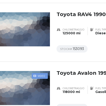
Toyota RAV4 1990
CHILOMETRAGGIO
FUEL TYP
125000 mi
Diese
153093
STOCK#
Toyota Avalon 19
VIDEO
CHILOMETRAGGIO
FUEL TYP
118000 mi
Gasol