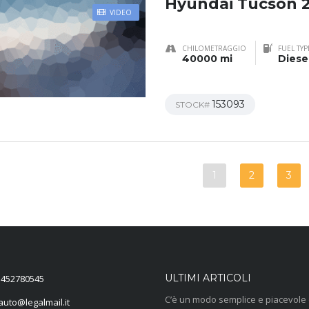
Hyundai Tucson 
VIDEO
CHILOMETRAGGIO
FUEL TYP
40000 mi
Diese
153093
STOCK#
1
2
3
ULTIMI ARTICOLI
1452780545
C’è un modo semplice e piacevole 
leccuF
ti.liamlagel