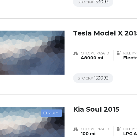
153093
STOCK#
Tesla Model X 201
CHILOMETRAGGIO
FUEL TYP
48000 mi
Electr
153093
STOCK#
Kia Soul 2015
VIDEO
CHILOMETRAGGIO
FUEL TYP
100 mi
LPG A