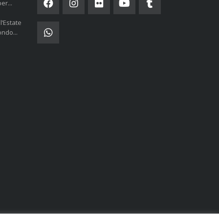
er...
l’Estate
ndo...