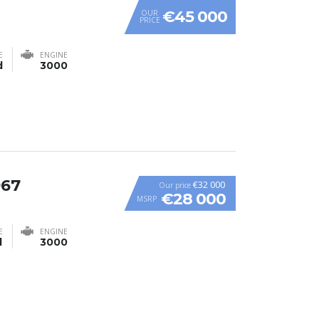
€45 000
OUR
PRICE
E
ENGINE
d
3000
967
€32 000
Our price
€28 000
MSRP
E
ENGINE
l
3000