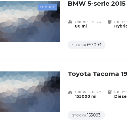
BMW 5-serie 2015
VIDEO
CHILOMETRAGGIO
FUEL TYP
80 mi
Hybri
653093
STOCK#
Toyota Tacoma 1
CHILOMETRAGGIO
FUEL TYP
155000 mi
Diese
153093
STOCK#