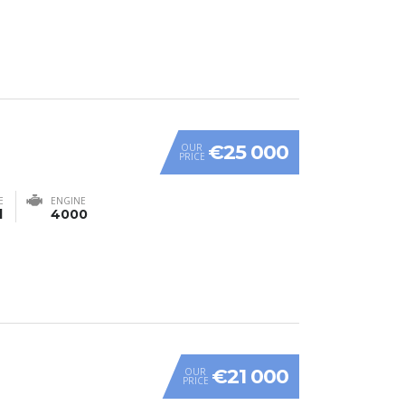
€25 000
OUR
PRICE
E
ENGINE
l
4000
€21 000
OUR
PRICE