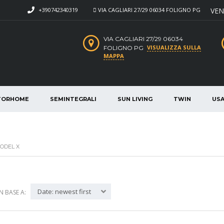
+390742340319
VIA CAGLIARI 27/29 06034 FOLIGNO PG
VEN
VIA CAGLIARI 27/29 06034
VISUALIZZA SULLA
FOLIGNO PG
MAPPA
TORHOME
SEMINTEGRALI
SUN LIVING
TWIN
US
ODEL X
Date: newest first
IN BASE A: