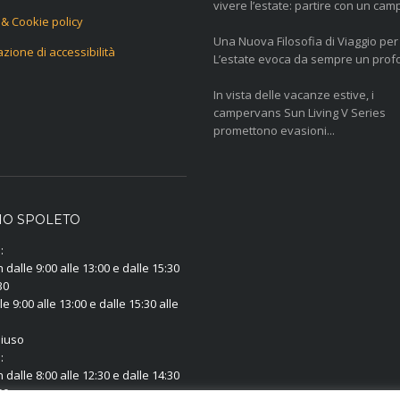
vivere l’estate: partire con un camp
 & Cookie policy
Una Nuova Filosofia di Viaggio per 
azione di accessibilità
L’estate evoca da sempre un profo
In vista delle vacanze estive, i
campervans Sun Living V Series
promettono evasioni...
IO SPOLETO
:
dalle 9:00 alle 13:00 e dalle 15:30
30
e 9:00 alle 13:00 e dalle 15:30 alle
iuso
:
dalle 8:00 alle 12:30 e dalle 14:30
00