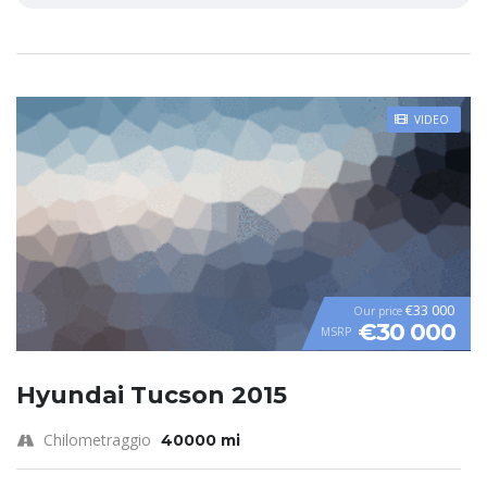
VIDEO
€33 000
Our price
€30 000
MSRP
Hyundai Tucson 2015
Chilometraggio
40000 mi