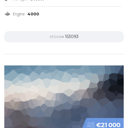
Engine
4000
153093
STOCK#
€21 000
OUR
PRICE