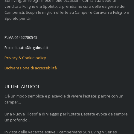
Sunliving, offre ogni mese molte occasioni. Con la sua sede di
vendita a Foligno e a Spoleto, ci prendiamo cura delle esigenze dei
Camperisti. Scopri le migliori offerte su Camper e Caravan a Foligno e
Spoleto per Um.
P.IVA 01452780545
@otuailleccuF
ti.liamlagel
Privacy & Cookie policy
Dichiarazione di accessibilità
ULTIMI ARTICOLI
C’è un modo semplice e piacevole di vivere l’estate: partire con un
camper...
Una Nuova Filosofia di Viaggio per l’Estate L’estate evoca da sempre
un profondo...
In vista delle vacanze estive, i campervans Sun Living V Series