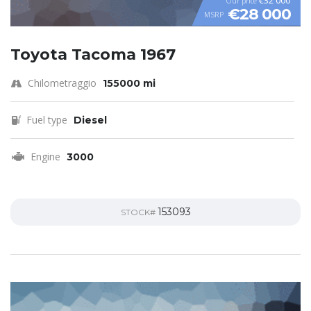
€32 000
Our price
€28 000
MSRP
Toyota Tacoma 1967
Chilometraggio
155000 mi
Fuel type
Diesel
Engine
3000
153093
STOCK#