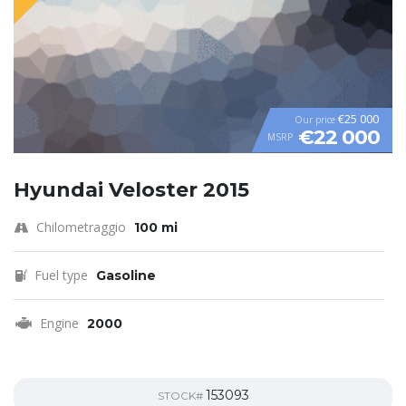
€25 000
Our price
€22 000
MSRP
Hyundai Veloster 2015
Chilometraggio
100 mi
Fuel type
Gasoline
Engine
2000
153093
STOCK#