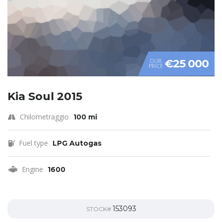
€25 000
OUR
PRICE
Kia Soul 2015
Chilometraggio
100 mi
Fuel type
LPG Autogas
Engine
1600
153093
STOCK#