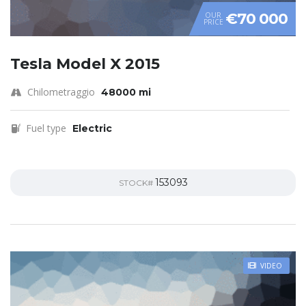
€70 000
OUR
PRICE
Tesla Model X 2015
Chilometraggio
48000 mi
Fuel type
Electric
153093
STOCK#
VIDEO