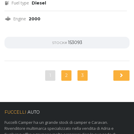
Fuel type
Diesel
Engine
2000
153093
STOCK#
1
2
3
FUCCELLI
AUTO
Fuccelli Camper ha un grande stock di camper e Caravan.
Rivenditore multimarca specializzato nella vendita di Adria e