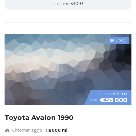
153093
STOCK#
VIDEO
€65 000
Our price
€58 000
MSRP
Toyota Avalon 1990
Chilometraggio
118000 mi