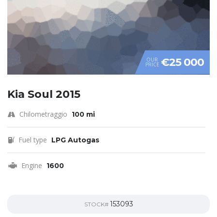
€25 000
OUR
PRICE
Kia Soul 2015
Chilometraggio
100 mi
Fuel type
LPG Autogas
Engine
1600
153093
STOCK#