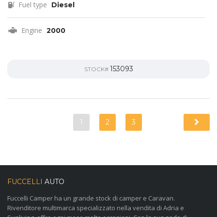
Fuel type
Diesel
Engine
2000
153093
STOCK#
1
2
3
FUCCELLI
AUTO
Fuccelli Camper ha un grande stock di camper e Caravan.
Rivenditore multimarca specializzato nella vendita di Adria e