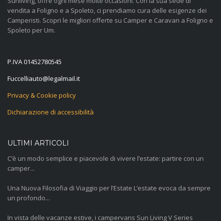
Sunliving, offre ogni mese molte occasioni. Con la sua sede di
vendita a Foligno e a Spoleto, ci prendiamo cura delle esigenze dei
Camperisti. Scopri le migliori offerte su Camper e Caravan a Foligno e
Spoleto per Um.
P.IVA 01452780545
@otuailleccuF
ti.liamlagel
Privacy & Cookie policy
Dichiarazione di accessibilità
ULTIMI ARTICOLI
C’è un modo semplice e piacevole di vivere l’estate: partire con un
camper...
Una Nuova Filosofia di Viaggio per l’Estate L’estate evoca da sempre
un profondo...
In vista delle vacanze estive, i campervans Sun Living V Series