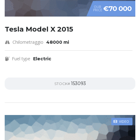
€70 000
OUR
PRICE
Tesla Model X 2015
Chilometraggio
48000 mi
Fuel type
Electric
153093
STOCK#
VIDEO