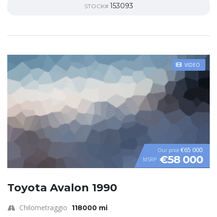
153093
STOCK#
VIDEO
€65 000
Our price
€58 000
MSRP
Toyota Avalon 1990
Chilometraggio
118000 mi