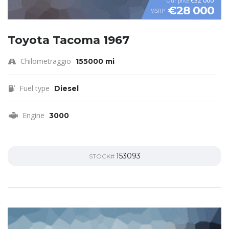
€32 000
Our price
€28 000
MSRP
Toyota Tacoma 1967
Chilometraggio
155000 mi
Fuel type
Diesel
Engine
3000
153093
STOCK#