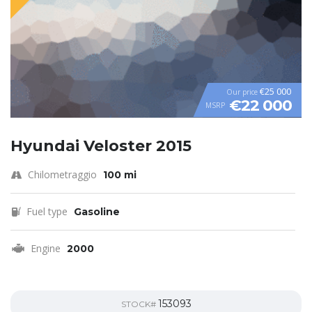
€25 000
Our price
€22 000
MSRP
Hyundai Veloster 2015
Chilometraggio
100 mi
Fuel type
Gasoline
Engine
2000
153093
STOCK#