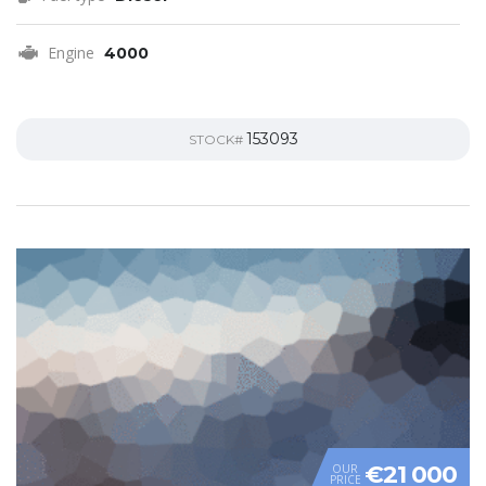
Engine
4000
153093
STOCK#
€21 000
OUR
PRICE