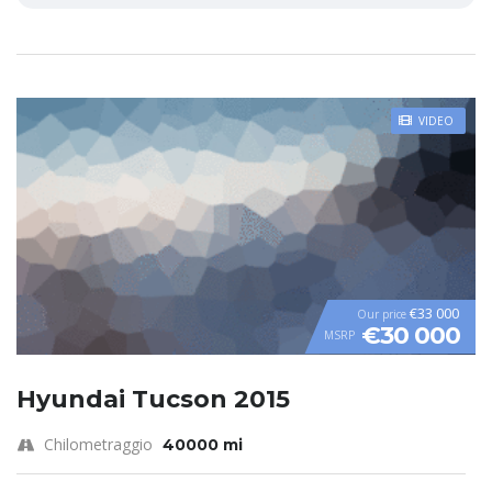
VIDEO
€33 000
Our price
€30 000
MSRP
Hyundai Tucson 2015
Chilometraggio
40000 mi