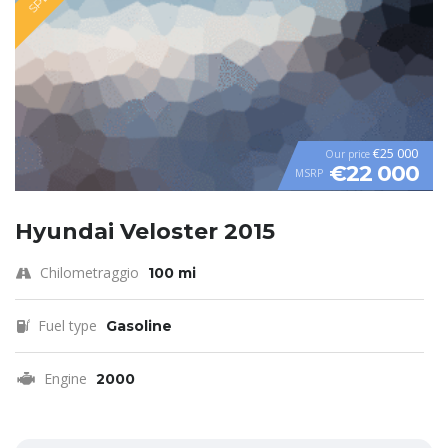
€25 000
Our price
€22 000
MSRP
Hyundai Veloster 2015
Chilometraggio
100 mi
Fuel type
Gasoline
Engine
2000