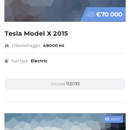
€70 000
OUR
PRICE
Tesla Model X 2015
Chilometraggio
48000 mi
Fuel type
Electric
153093
STOCK#
VIDEO