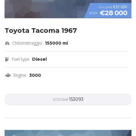
€32 000
Our price
€28 000
MSRP
Toyota Tacoma 1967
Chilometraggio
155000 mi
Fuel type
Diesel
Engine
3000
153093
STOCK#