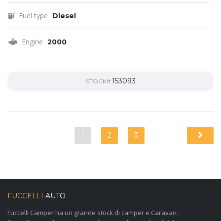
Fuel type
Diesel
Engine
2000
153093
STOCK#
1
2
3
FUCCELLI
AUTO
Fuccelli Camper ha un grande stock di camper e Caravan.