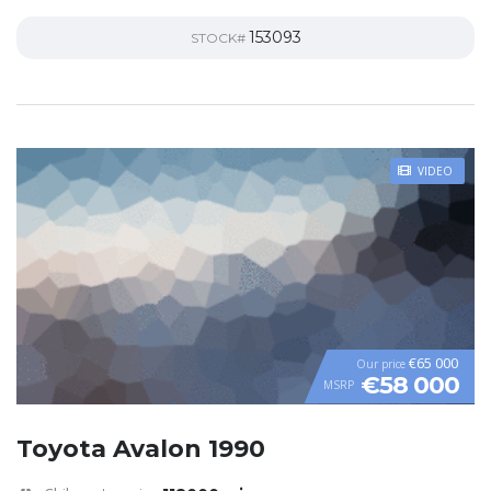
153093
STOCK#
VIDEO
€65 000
Our price
€58 000
MSRP
Toyota Avalon 1990