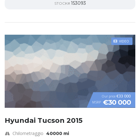
153093
STOCK#
VIDEO
€33 000
Our price
€30 000
MSRP
Hyundai Tucson 2015
Chilometraggio
40000 mi