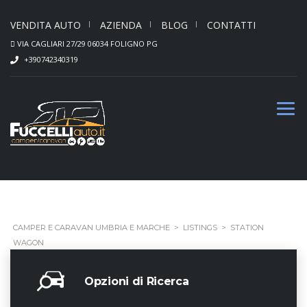
VENDITA AUTO
AZIENDA
BLOG
CONTATTI
VIA CAGLIARI 27/29 06034 FOLIGNO PG
+390742340319
CAMPER E CARAVAN UMBRIA E MARCHE
>
LISTINGS
>
STATION
WAGON
Opzioni di Ricerca