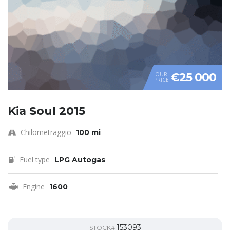
€25 000
OUR
PRICE
Kia Soul 2015
Chilometraggio
100 mi
Fuel type
LPG Autogas
Engine
1600
153093
STOCK#