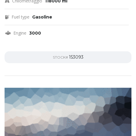
Chilometraggio
118000 mi
Fuel type
Gasoline
Engine
3000
153093
STOCK#